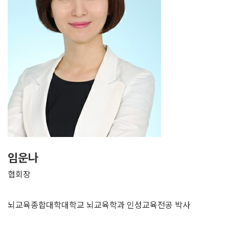
임운나
협회장
뇌교육종합대학대학교 뇌교육학과 인성교육전공 박사